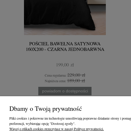
POŚCIEL BAWEŁNA SATYNOWA
POŚCIE
160X200 - CZARNA JEDNOBARWNA
220X200
199,00 zł
229,00 zł
Cena regularna:
Cen
189,00 zł
Najniższa cena:
Na
powiadom o dostępności
Dbamy o Twoją prywatność
Pomoc
Moje konto
Pliki cookies i pokrewne im technologie umożliwiają poprawne działanie strony i pom
preferencji, wybierając opcję "Dostosuj zgody".
Formularz odstąpienia od umowy
Twoje zamówi
Więcej o plikach cookies przeczytasz w naszej Polityce prywatności.